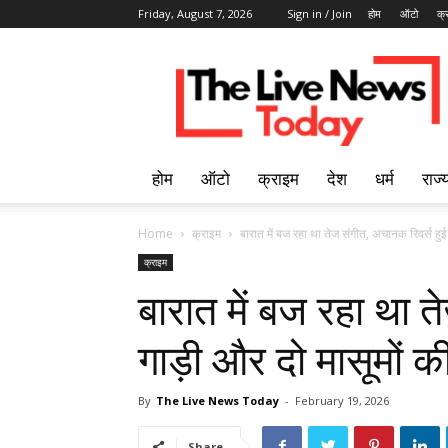
Friday, August 7, 2026
Sign in / Join
होम
ऑटो
क्
Breaking
News
in
Hindi,
लेटेस्ट
खबरें,
होम
ऑटो
क्राइम
देश
धर्म
राज्
Hindi
Samachar
Live
Home
क्राइम
बारात में बज रहा था तेज संगीत, अचानक रिवर्स हुई
|
क्राइम
The
बारात में बज रहा था त
Live
News
Today
गाड़ी और दो मासूमों क
By
The Live News Today
-
February 19, 2026
Share