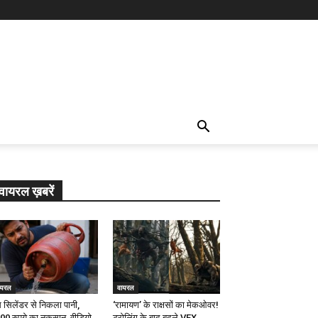
वायरल ख़बरें
ायरल
वायरल
स सिलेंडर से निकला पानी,
‘रामायण’ के राक्षसों का मेकओवर!
00 रुपये का नुकसान, वीडियो
ट्रोलिंग के बाद बदले VFX,