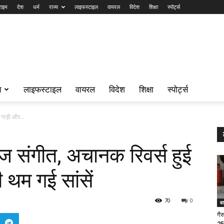
राइम
देश
धर्म
राज्य
लाइफस्टाइल
वायरल
विदेश
शिक्षा
स्पोर्ट्स
य
लाइफस्टाइल
वायरल
विदेश
शिक्षा
स्पोर्ट्स
 गाड़ी और...
ेज संगीत, अचानक रिवर्स हुई
ी थम गई सांसें
70
0
व
गै
25