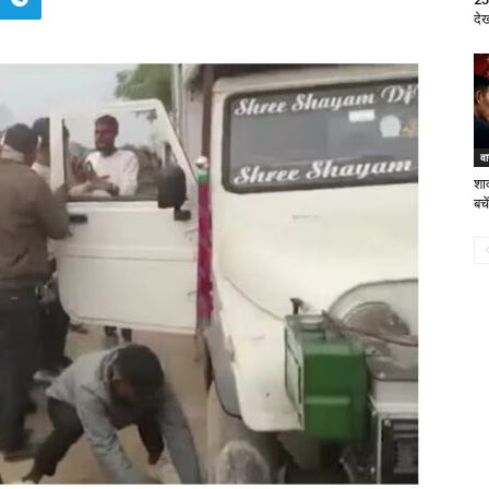
दे
व
शा
बचे