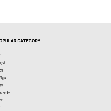
OPULAR CATEGORY
श
ोर्ट्स
देश
लीवुड
जाब
तर प्रदेश
ज्य
म