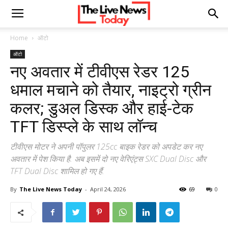
Home
ऑटो
ऑटो
नए अवतार में टीवीएस रेडर 125
धमाल मचाने को तैयार, नाइट्रो ग्रीन
कलर; डुअल डिस्क और हाई-टेक
TFT डिस्प्ले के साथ लॉन्च
टीवीएस मोटर ने अपनी पॉपुलर 125cc बाइक रेडर को अपडेट कर नए
अवतार में पेश किया है. अब इसमें दो नए वेरिएंट्स SXC Dual Disc और
TFT Dual Disc शामिल हो गए हैं.
By
The Live News Today
-
April 24, 2026
69
0