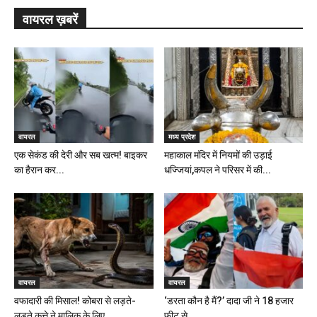
वायरल ख़बरें
वायरल
मध्य प्रदेश
एक सेकंड की देरी और सब खत्म! बाइकर
महाकाल मंदिर में नियमों की उड़ाई
का हैरान कर...
धज्जियां,कपल ने परिसर में की...
वायरल
वायरल
वफादारी की मिसाल! कोबरा से लड़ते-
‘डरता कौन है मैं?’ दादा जी ने 18 हजार
लड़ते कुत्ते ने मालिक के लिए...
फीट से...