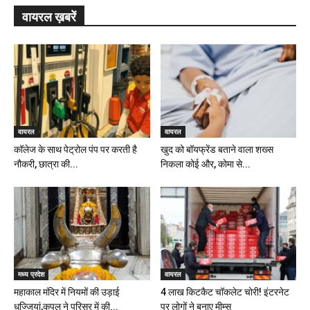
वायरल ख़बरें
वायरल
वायरल
कॉलेज के साथ पेट्रोल पंप पर करती है
खुद को बॉयफ्रेंड बताने वाला शख्स
नौकरी, छात्रा की...
निकला कोई और, कोमा से...
मध्य प्रदेश
वायरल
महाकाल मंदिर में नियमों की उड़ाई
4 लाख किटकैट चॉकलेट चोरी! इंटरनेट
धज्जियां,कपल ने परिसर में की...
पर लोगों ने बनाए मीम्स