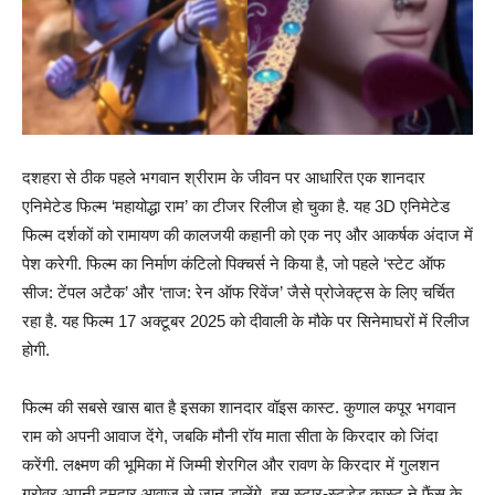
दशहरा से ठीक पहले भगवान श्रीराम के जीवन पर आधारित एक शानदार
एनिमेटेड फिल्म ‘महायोद्धा राम’ का टीजर रिलीज हो चुका है. यह 3D एनिमेटेड
फिल्म दर्शकों को रामायण की कालजयी कहानी को एक नए और आकर्षक अंदाज में
पेश करेगी. फिल्म का निर्माण कंटिलो पिक्चर्स ने किया है, जो पहले ‘स्टेट ऑफ
सीज: टेंपल अटैक’ और ‘ताज: रेन ऑफ रिवेंज’ जैसे प्रोजेक्ट्स के लिए चर्चित
रहा है. यह फिल्म 17 अक्टूबर 2025 को दीवाली के मौके पर सिनेमाघरों में रिलीज
होगी.
फिल्म की सबसे खास बात है इसका शानदार वॉइस कास्ट. कुणाल कपूर भगवान
राम को अपनी आवाज देंगे, जबकि मौनी रॉय माता सीता के किरदार को जिंदा
करेंगी. लक्ष्मण की भूमिका में जिम्मी शेरगिल और रावण के किरदार में गुलशन
ग्रोवर अपनी दमदार आवाज से जान डालेंगे. इस स्टार-स्टडेड कास्ट ने फैंस के