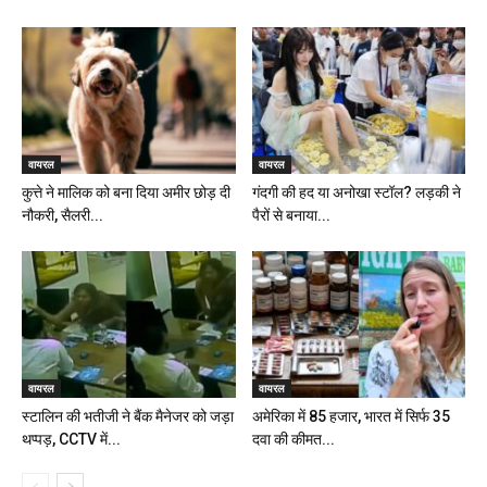
वायरल
वायरल
कुत्ते ने मालिक को बना दिया अमीर छोड़ दी
गंदगी की हद या अनोखा स्टॉल? लड़की ने
नौकरी, सैलरी...
पैरों से बनाया...
वायरल
वायरल
स्टालिन की भतीजी ने बैंक मैनेजर को जड़ा
अमेरिका में ₹85 हजार, भारत में सिर्फ ₹35
थप्पड़, CCTV में...
दवा की कीमत...