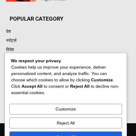
POPULAR CATEGORY
देश
स्पोर्ट्स
विदेश
बॉलीवुड
We respect your privacy
पंजाब
Cookies help us improve your experience, deliver
personalized content, and analyze traffic. You can
उत्तर प्रदेश
choose which cookies to allow by clicking
Customize
.
राज्य
Click
Accept All
to consent or
Reject All
to decline non-
essential cookies.
धर्म
दिल्ली
Customize
Reject All
About Us
Contact Us
Privacy Policy
Advertisement