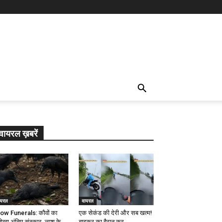
वायरल ख़बरें
ायरल
वायरल
ow Funerals: कौवों का
एक सेकंड की देरी और सब खत्म!
ोखा अंतिम संस्कार, लाश के
बाइकर का हैरान कर...