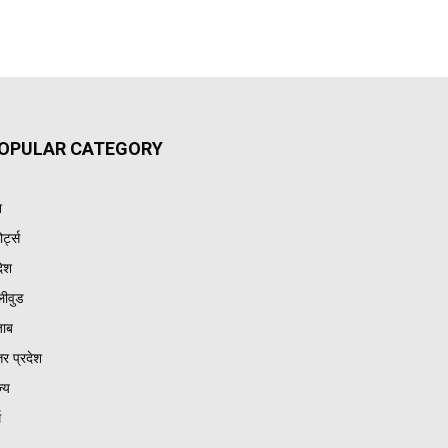
OPULAR CATEGORY
श
ोर्ट्स
देश
लीवुड
जाब
तर प्रदेश
ज्य
म