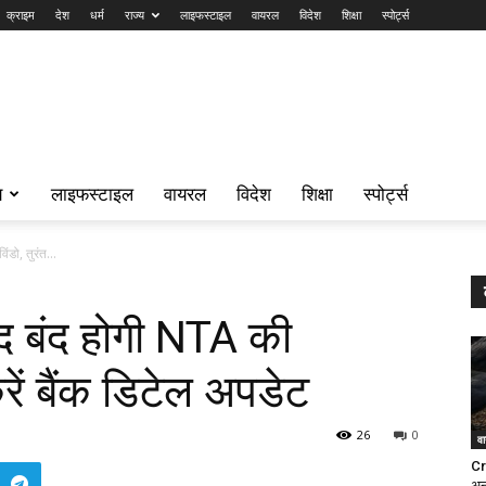
क्राइम
देश
धर्म
राज्य
लाइफस्टाइल
वायरल
विदेश
शिक्षा
स्पोर्ट्स
य
लाइफस्टाइल
वायरल
विदेश
शिक्षा
स्पोर्ट्स
डो, तुरंत...
द बंद होगी NTA की
करें बैंक डिटेल अपडेट
26
0
व
Cr
अन