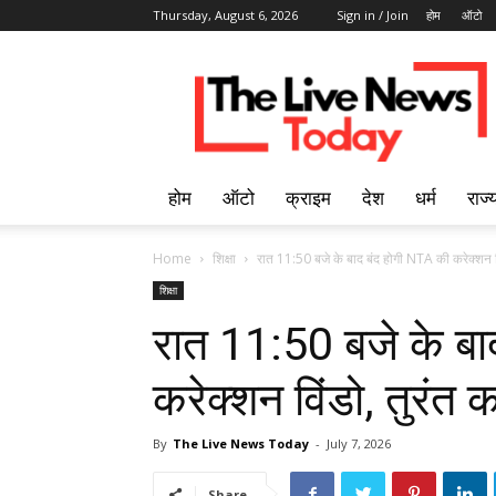
Thursday, August 6, 2026
Sign in / Join
होम
ऑटो
Breaking
News
in
Hindi,
लेटेस्ट
खबरें,
होम
ऑटो
क्राइम
देश
धर्म
राज्
Hindi
Samachar
Live
Home
शिक्षा
रात 11:50 बजे के बाद बंद होगी NTA की करेक्शन विं
|
शिक्षा
The
रात 11:50 बजे के बा
Live
News
Today
करेक्शन विंडो, तुरंत 
By
The Live News Today
-
July 7, 2026
Share